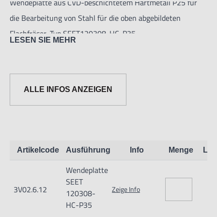
Wendeplatte aus CVD-beschichtetem Hartmetall P25 für
die Bearbeitung von Stahl für die oben abgebildeten
Flachfräser, Typ SEET120308-HC-P35.
LESEN SIE MEHR
ALLE INFOS ANZEIGEN
Informationen zur Produktsicherheit:
Artikelcode
Ausführung
Info
Menge
Lag
Nur für technisch versierte und mit dem Produkt vertraute
Wendeplatte
Anwender sowie Handwerker geeignet.
SEET
Nur für den vorhergesehenen Verwendungszweck geeignet.
3V02.6.12
Zeige Info
120308-
Unsachgemäße Verwendung kann zu Schäden und
HC-P35