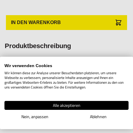
Verletzungen führen.
Importeur/Hersteller:
Hogetex/Kometex B.V., Gesinkkampstraat 1,7051 HR
IN DEN WARENKORB
Varsseveld/ Netherlands, email: Info@hogetex.com
Produktbeschreibung
Wendeplatte SEET 120308-HC-P35
Wir verwenden Cookies
Wendeplatte aus CVD-beschichtetem Hartmetall P25 für die
Wir können diese zur Analyse unserer Besucherdaten platzieren, um unsere
Webseite zu verbessern, personalisierte Inhalte anzuzeigen und Ihnen ein
Bearbeitung von Stahl für die oben abgebildeten Flachfräser,
großartiges Webseiten-Erlebnis zu bieten. Für weitere Informationen zu den von
uns verwendeten Cookies öffnen Sie die Einstellungen.
Typ SEET120308-HC-P35.
Alle akzeptieren
Nein, anpassen
Ablehnen