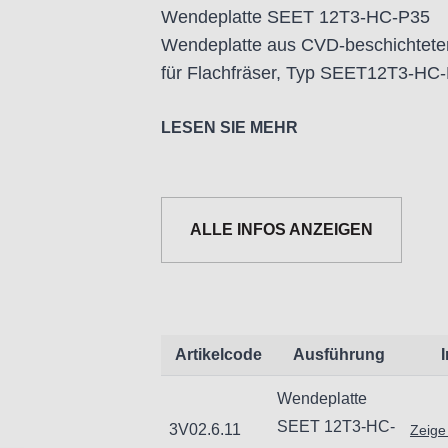
Wendeplatte SEET 12T3-HC-P35
Wendeplatte aus CVD-beschichtetem
für Flachfräser, Typ SEET12T3-HC
LESEN SIE MEHR
ALLE INFOS ANZEIGEN
Informationen zur Produktsicherheit
Nur für technisch versierte und mi
Handwerker geeignet.
Nur für den vorhergesehenen Verw
Unsachgemäße Verwendung kann zu
Artikelcode
Ausführung
Importeur/Hersteller:
Wendeplatte
Hogetex/Kometex B.V., Gesinkkamps
SEET 12T3-HC-
3V02.6.11
Zeige
email: Info@hogetex.com