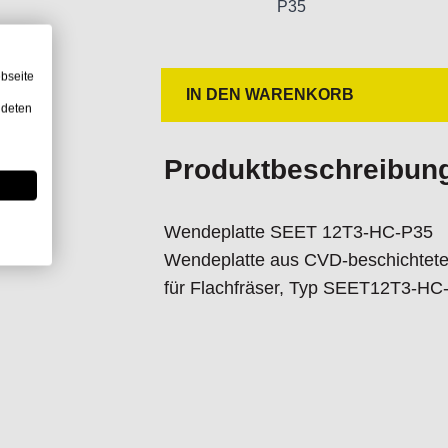
P35
bseite
IN DEN WARENKORB
ndeten
Produktbeschreibun
Wendeplatte SEET 12T3-HC-P35
Wendeplatte aus CVD-beschichtetem
für Flachfräser, Typ SEET12T3-HC