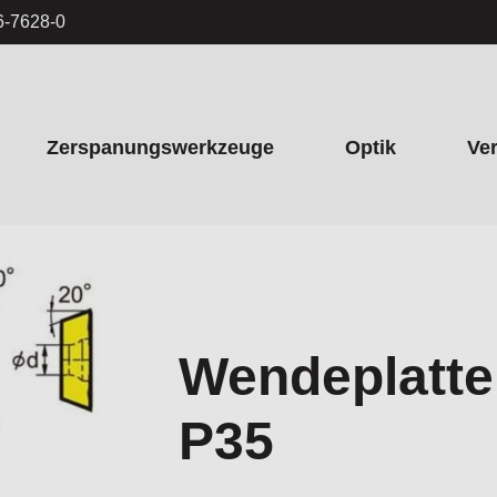
6-7628-0
Zerspanungswerkzeuge
Optik
Ve
Wendeplatte
P35