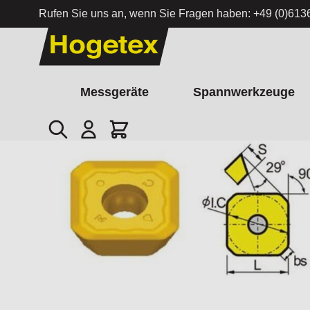
Rufen Sie uns an, wenn Sie Fragen haben:
+49 (0)613
Zum Inhalt springen
Messgeräte
Spannwerkzeuge
Suche
Cart
Startseite
/
Wendeplatte SEET 12T3-HC-P35