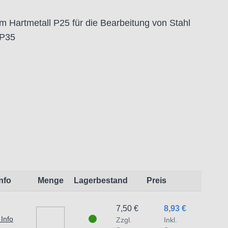
 Hartmetall P25 für die Bearbeitung von Stahl
-P35
:
t dem Produkt vertraute Anwender sowie
endungszweck geeignet.
 Schäden und Verletzungen führen.
Info
Menge
Lagerbestand
Preis
traat 1,7051 HR Varsseveld/ Netherlands,
7,50 €
8,93 €
 Info
Zzgl.
Inkl.