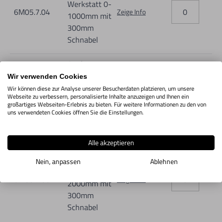
Werkstatt 0-
6M05.7.04
Zeige Info
1000mm mit
300mm
Schnabel
Analog
Messschieber
Wir verwenden Cookies
Werkstatt 0-
Wir können diese zur Analyse unserer Besucherdaten platzieren, um unsere
6M05.7.05
Zeige Info
Webseite zu verbessern, personalisierte Inhalte anzuzeigen und Ihnen ein
1500mm mit
großartiges Webseiten-Erlebnis zu bieten. Für weitere Informationen zu den von
300mm
uns verwendeten Cookies öffnen Sie die Einstellungen.
Schnabel
Alle akzeptieren
Analog
Messschieber
Nein, anpassen
Ablehnen
Werkstatt 0-
6M05.7.06
Zeige Info
2000mm mit
300mm
Schnabel