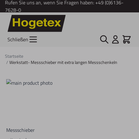
Rufen Sie uns an, wenn Sie Fragen haben:
+49 (0)6136-
7628-0
Zum Inhalt springen
Suche
Cart
Schließen
Startseite
/
Werkstatt- Messschieber mit extra langen Messschenkeln
Messschieber