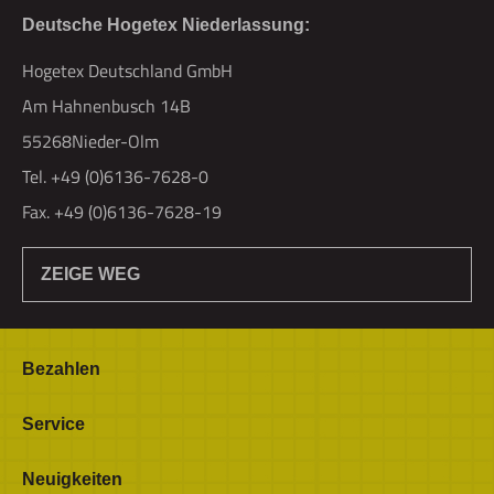
Deutsche Hogetex Niederlassung:
Hogetex Deutschland GmbH
Am Hahnenbusch 14B
55268Nieder-Olm
Tel. +49 (0)6136-7628-0
Fax. +49 (0)6136-7628-19
ZEIGE WEG
Bezahlen
Bestellung & Zahlung
Service
Widerrufsrecht
Über Hogetex
Neuigkeiten
Vertrag widerrufen