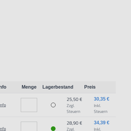
 dem Produkt vertraute Anwender sowie Handwerker
dungszweck geeignet.
Info
Menge
Lagerbestand
Preis
chäden und Verletzungen führen.
25,50 €
30,35 €
Info
Zzgl.
Inkl.
aat 1,7051 HR Varsseveld/ Netherlands, email:
Steuern
Steuern
28,90 €
34,39 €
Info
Zzgl.
Inkl.