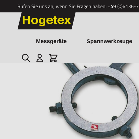
Rufen Sie uns an, wenn Sie Fragen haben:
+49 (0)6136-
Zum Inhalt springen
Messgeräte
Spannwerkzeuge
Suche
Cart
Startseite
/
Werkstück Mitnehmer DC