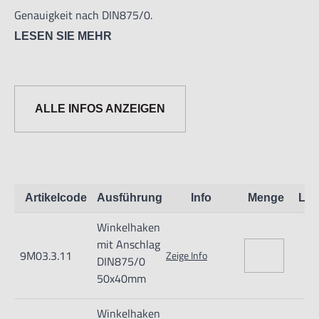
Genauigkeit nach DIN875/0.
LESEN SIE MEHR
ALLE INFOS ANZEIGEN
Artikelcode
Ausführung
Info
Menge
Lag
Winkelhaken
mit Anschlag
9M03.3.11
Zeige Info
DIN875/0
50x40mm
Winkelhaken