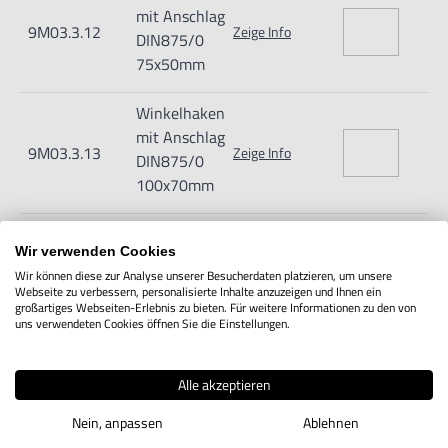
mit Anschlag
9M03.3.12
Zeige Info
DIN875/0
75x50mm
Winkelhaken
mit Anschlag
9M03.3.13
Zeige Info
DIN875/0
100x70mm
Winkelhaken
Wir verwenden Cookies
mit Anschlag
9M03.3.14
Zeige Info
Wir können diese zur Analyse unserer Besucherdaten platzieren, um unsere
DIN875/0
Webseite zu verbessern, personalisierte Inhalte anzuzeigen und Ihnen ein
150x100mm
großartiges Webseiten-Erlebnis zu bieten. Für weitere Informationen zu den von
uns verwendeten Cookies öffnen Sie die Einstellungen.
Winkelhaken
mit Anschlag
Alle akzeptieren
9M03.3.15
Zeige Info
DIN875/0
Nein, anpassen
Ablehnen
200x130mm