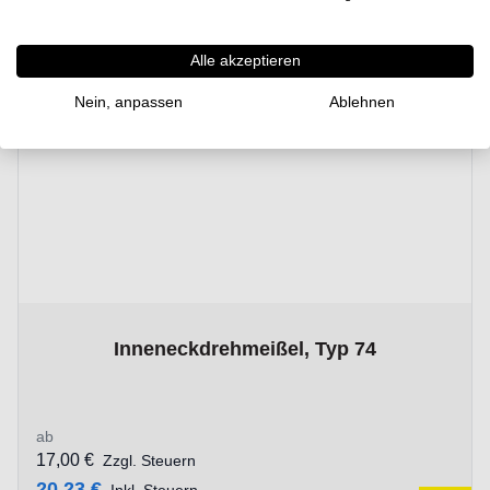
Alle akzeptieren
Nein, anpassen
Ablehnen
The price depends on the options chosen on the product p
Inneneckdrehmeißel, Typ 74
ab
17,00 €
Zzgl. Steuern
20,23 €