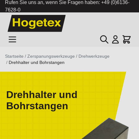
Rufen Sie uns an, wenn Sie Fragen haben:
+49 (0)6136-
7628-0
Zum Inhalt springen
Suche
Cart
Startseite
/
Zerspanungswerkzeuge
/
Drehwerkzeuge
/
Drehhalter und Bohrstangen
Drehhalter und
Bohrstangen