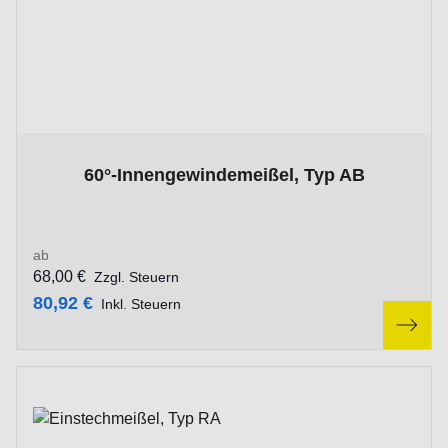
The price depends on the options chosen on the product p
60°-Innengewindemeißel, Typ AB
ab
68,00 €
Zzgl. Steuern
80,92 €
Inkl. Steuern