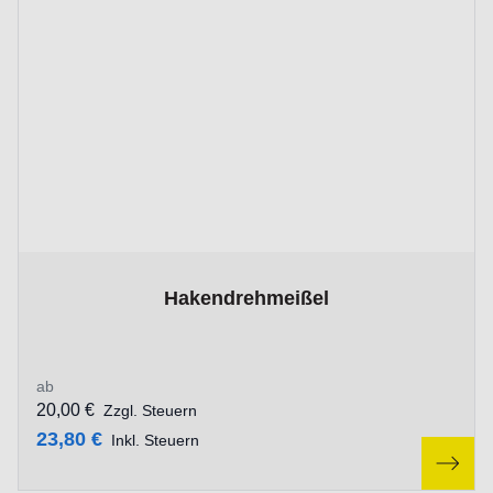
The price depends on the options chosen on the product p
Hakendrehmeißel
ab
20,00 €
Zzgl. Steuern
23,80 €
Inkl. Steuern