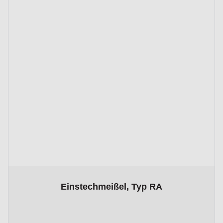
The price depends on the options chosen on the product p
Einstechmeißel, Typ RA