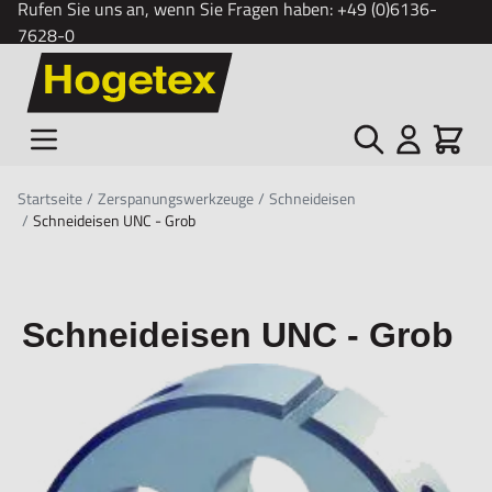
Rufen Sie uns an, wenn Sie Fragen haben:
+49 (0)6136-
7628-0
Zum Inhalt springen
Suche
Cart
Startseite
/
Zerspanungswerkzeuge
/
Schneideisen
/
Schneideisen UNC - Grob
Schneideisen UNC - Grob