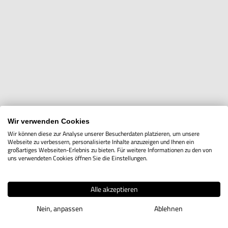
Wir verwenden Cookies
Wir können diese zur Analyse unserer Besucherdaten platzieren, um unsere
Webseite zu verbessern, personalisierte Inhalte anzuzeigen und Ihnen ein
großartiges Webseiten-Erlebnis zu bieten. Für weitere Informationen zu den von
Zeige
uns verwendeten Cookies öffnen Sie die Einstellungen.
pro Seite
Sortieren nach
Alle akzeptieren
1
Artikel
Nein, anpassen
Ablehnen