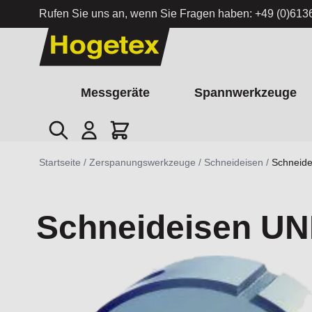
Rufen Sie uns an, wenn Sie Fragen haben:
+49 (0)613
Zum Inhalt springen
Messgeräte
Spannwerkzeuge
Suche
Cart
Startseite
/
Zerspanungswerkzeuge
/
Schneideisen
/
Schneide
Schneideisen UNF