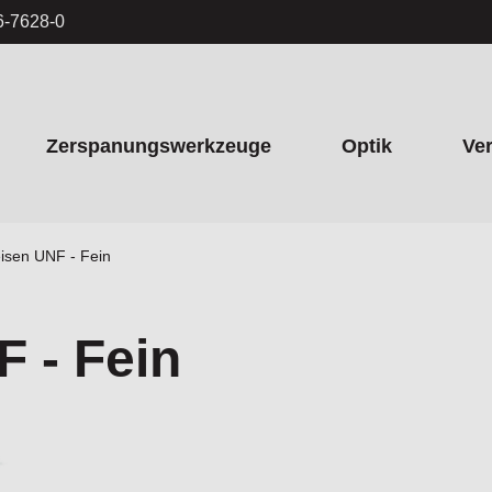
6-7628-0
Zerspanungswerkzeuge
Optik
Ve
isen UNF - Fein
 - Fein