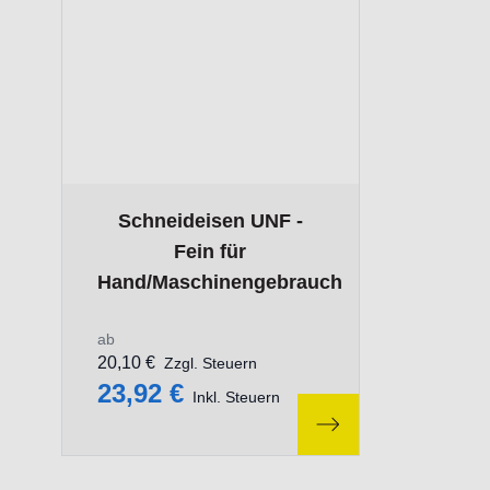
The price depends on the options chosen on the p
Schneideisen UNF -
Fein für
Hand/Maschinengebrauch
ab
20,10 €
Zzgl. Steuern
23,92 €
Inkl. Steuern