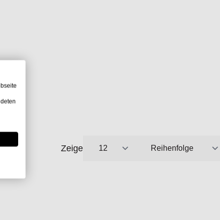
bseite
ndeten
Zeige
pro Seite
Sortieren nach