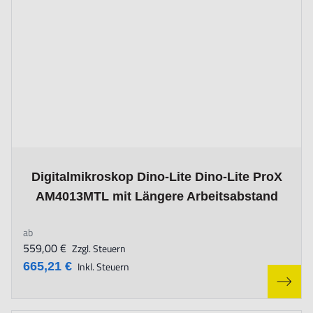
The price depends on the options chosen on the product page
Digitalmikroskop Dino-Lite Dino-Lite ProX
AM4013MTL mit Längere Arbeitsabstand
ab
559,00 €
Zzgl. Steuern
665,21 €
Inkl. Steuern