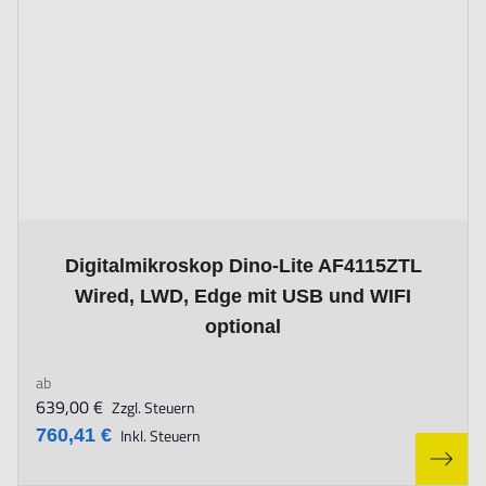
The price depends on the options chosen on the product page
Digitalmikroskop Dino-Lite AF4115ZTL
Wired, LWD, Edge mit USB und WIFI
optional
ab
639,00 €
Zzgl. Steuern
760,41 €
Inkl. Steuern