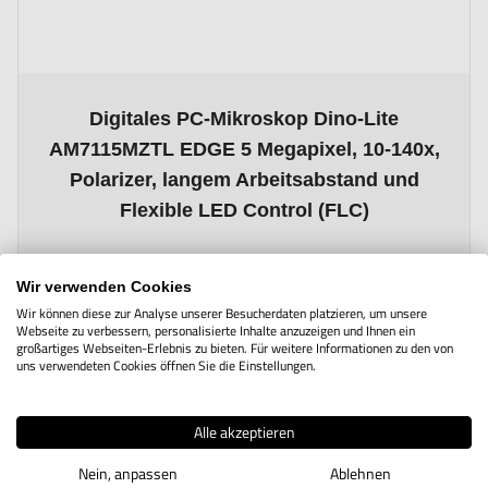
The price depends on the options chosen on the product page
Digitales PC-Mikroskop Dino-Lite
AM7115MZTL EDGE 5 Megapixel, 10-140x,
Polarizer, langem Arbeitsabstand und
Flexible LED Control (FLC)
ab
929,00 €
Wir verwenden Cookies
Zzgl. Steuern
Wir können diese zur Analyse unserer Besucherdaten platzieren, um unsere
1.105,51 €
Inkl. Steuern
Webseite zu verbessern, personalisierte Inhalte anzuzeigen und Ihnen ein
großartiges Webseiten-Erlebnis zu bieten. Für weitere Informationen zu den von
uns verwendeten Cookies öffnen Sie die Einstellungen.
Alle akzeptieren
Nein, anpassen
Ablehnen