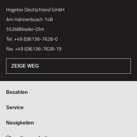
Hogetex Deutschland GmbH
Am Hahnenbusch 14B
55268Nieder-Olm
Tel. +49 (0)6136-7628-0
Fax. +49 (0)6136-7628-19
ZEIGE WEG
Bezahlen
Bestellung & Zahlung
Service
Widerrufsrecht
Über Hogetex
Neuigkeiten
Vertrag widerrufen
FAQ
Lieferzeiten
Messen