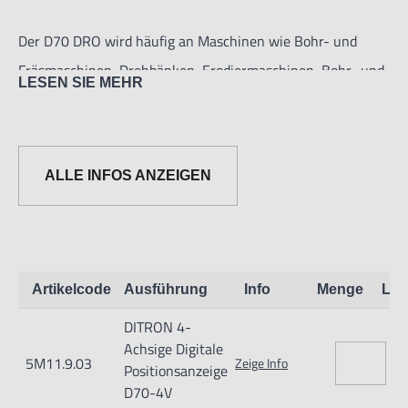
Der D70 DRO wird häufig an Maschinen wie Bohr- und
Fräsmaschinen, Drehbänken, Erodiermaschinen, Bohr- und
LESEN SIE MEHR
Stanzmaschinen, Schleifmaschinen usw. eingesetzt. Das
Zählergehäuse ist aus Metall gefertigt und sehr robust. Mit
Überspannungsschutz für hohe Betriebssicherheit. Hohe
ALLE INFOS ANZEIGEN
Genauigkeit. Geschützt gegen Vibrationen.
Dieser Digitalanzeige - Zählerschrank DITRON D70-4V ist
für den Anschluss und das Auslesen von 4 Linealen
Artikelcode
Ausführung
Info
Menge
Lag
ausgelegt.
DITRON 4-
Achsige Digitale
Funktionen:
5M11.9.03
Zeige Info
Positionsanzeige
Metrisch / Inch umschaltbar
D70-4V