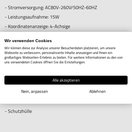
Verletzungen führen.
- Stromversorgung: AC80V-260V/50HZ-60HZ
Importeur/Hersteller:
- Leistungsaufnahme: 15W
Hogetex/Kometex B.V., Gesinkkampstraat 1,7051 HR
- Koordinatenanzeige: 4-Achsige
Varsseveld/ Netherlands, email: Info@hogetex.com
- Eingangssignal: 5VTTL/RS422
Wir verwenden Cookies
- Eingangsfrequenz: =4MHZ
Wir können diese zur Analyse unserer Besucherdaten platzieren, um unsere
Webseite zu verbessern, personalisierte Inhalte anzuzeigen und Ihnen ein
- Auflösung: 0,1um, 0,2um, 1um, 2um, 2,5um, 5um, 10um
großartiges Webseiten-Erlebnis zu bieten. Für weitere Informationen zu den von
uns verwendeten Cookies öffnen Sie die Einstellungen.
Standardmäßig mit folgendem Zubehör geliefert:
Alle akzeptieren
- Montagehalterung Modell CZ O
Nein, anpassen
Ablehnen
- Gebrauchsanweisung
- Anschlusskabel 220 Volt
- Schutzhülle