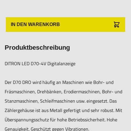
Taschenrechner
Im Drehmaschinenmodus gibt es einen Speicher für 200
Meißelpositionen.
IN DEN WARENKORB
Im Fräsmaschinenmodus gibt es eine Teilkreisfunktion.
Im Erodiermodus kann die EDM-Funktion eingestellt
Produktbeschreibung
werden
Positionsspeicher nach dem Ausschalten
DITRON LED D70-4V Digitalanzeige
Technische Daten:
Der D70 DRO wird häufig an Maschinen wie Bohr- und
- Stromversorgung: AC80V-260V/50HZ-60HZ
Fräsmaschinen, Drehbänken, Erodiermaschinen, Bohr- und
- Leistungsaufnahme: 15W
Stanzmaschinen, Schleifmaschinen usw. eingesetzt. Das
- Koordinatenanzeige: 4-Achsige
Zählergehäuse ist aus Metall gefertigt und sehr robust. Mit
- Eingangssignal: 5VTTL/RS422
Überspannungsschutz für hohe Betriebssicherheit. Hohe
- Eingangsfrequenz: =4MHZ
Genauigkeit. Geschützt gegen Vibrationen.