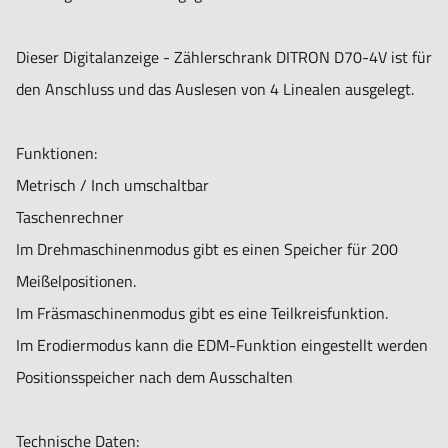
- Auflösung: 0,1um, 0,2um, 1um, 2um, 2,5um, 5um, 10um
Dieser Digitalanzeige - Zählerschrank DITRON D70-4V ist für
Standardmäßig mit folgendem Zubehör geliefert:
den Anschluss und das Auslesen von 4 Linealen ausgelegt.
- Montagehalterung Modell CZ O
- Gebrauchsanweisung
Funktionen:
- Anschlusskabel 220 Volt
Metrisch / Inch umschaltbar
- Schutzhülle
Taschenrechner
Im Drehmaschinenmodus gibt es einen Speicher für 200
Meißelpositionen.
Informationen zur Produktsicherheit:
Im Fräsmaschinenmodus gibt es eine Teilkreisfunktion.
Nur für technisch versierte und mit dem Produkt vertraute
Im Erodiermodus kann die EDM-Funktion eingestellt werden
Anwender sowie Handwerker geeignet.
Positionsspeicher nach dem Ausschalten
Nur für den vorhergesehenen Verwendungszweck geeignet.
Unsachgemäße Verwendung kann zu Schäden und
Technische Daten: