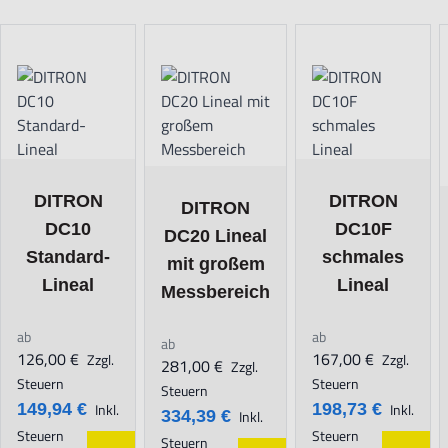
Navigating through the elements of the carousel is possible using t
Press to skip carousel
Press to go to carousel navigation
The price depends on the options chosen on the product page
The price depends o
The price depends on the options chosen 
DITRON
DITRON
DITRON
DC10
DC10F
DC20 Lineal
Standard-
schmales
mit großem
Lineal
Lineal
Messbereich
ab
ab
ab
126,00 €
167,00 €
Zzgl.
Zzgl.
281,00 €
Zzgl.
Steuern
Steuern
Steuern
149,94 €
Inkl.
198,73 €
Inkl.
334,39 €
Inkl.
Steuern
Steuern
Steuern