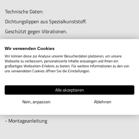
Technische Daten:
Dichtungslippen aus Spezialkunststoff.
Geschützt gegen Vibrationen.
Kabel mit Stahlummantelung geschützt.
Wir verwenden Cookies
Hohe Genauigkeit.
Wir können diese zur Analyse unserer Besucherdaten platzieren, um unsere
Webseite zu verbessern, personalisierte Inhalte anzuzeigen und Ihnen ein
großartiges Webseiten-Erlebnis zu bieten. Für weitere Informationen zu den von
Lieferung umfasst:
uns verwendeten Cookies öffnen Sie die Einstellungen.
- 5 Meter Anschlusskabel
Alle akzeptieren
- Befestigungsmaterial
- Halterung für Lesekopf
Nein, anpassen
Ablehnen
- Metall-Schutzabdeckung
- Montageanleitung