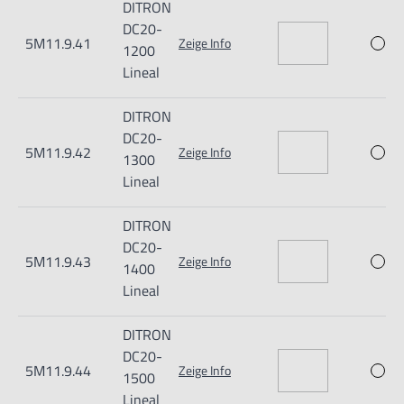
DITRON
- Befestigungsmaterial
DC20-
5M11.9.41
Zeige Info
- Halterung für Lesekopf
1200
Lineal
- Metall-Schutzabdeckung
- Montageanleitung
DITRON
DC20-
5M11.9.42
Zeige Info
1300
Lineal
Informationen zur Produktsicherheit:
DITRON
DC20-
Nur für technisch versierte und mit dem Produkt vertraute
5M11.9.43
Zeige Info
1400
Anwender sowie Handwerker geeignet.
Lineal
Nur für den vorhergesehenen Verwendungszweck geeignet.
DITRON
Unsachgemäße Verwendung kann zu Schäden und
DC20-
Verletzungen führen.
5M11.9.44
Zeige Info
1500
Lineal
Importeur/Hersteller: