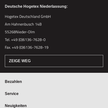
Deutsche Hogetex Niederlassung:
Hogetex Deutschland GmbH
Am Hahnenbusch 14B
55268Nieder-Olm
Tel. +49 (0)6136-7628-0
Fax. +49 (0)6136-7628-19
ZEIGE WEG
Bezahlen
Bestellung & Zahlung
Service
Widerrufsrecht
Über Hogetex
Neuigkeiten
Vertrag widerrufen