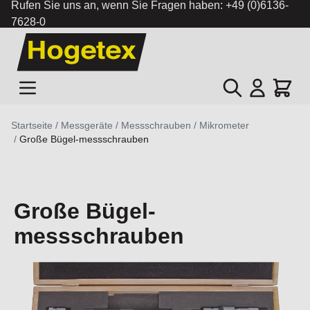
Rufen Sie uns an, wenn Sie Fragen haben:
+49 (0)6136-
7628-0
Zum Inhalt springen
Suche
Cart
Startseite
/
Messgeräte
/
Messschrauben / Mikrometer
/
Große Bügel-messschrauben
Große Bügel-
messschrauben