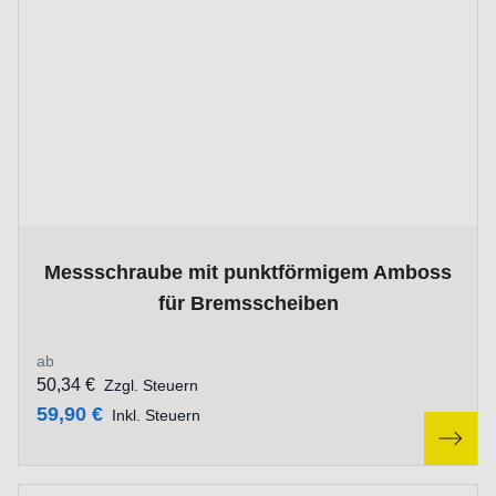
The price depends on the options chosen on the product p
Messschraube mit punktförmigem Amboss
für Bremsscheiben
ab
50,34 €
Zzgl. Steuern
59,90 €
Inkl. Steuern