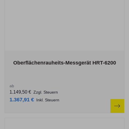
The price depends on the options chosen on the product p
Oberflächenrauheits-Messgerät HRT-6200
ab
1.149,50 €
Zzgl. Steuern
1.367,91 €
Inkl. Steuern