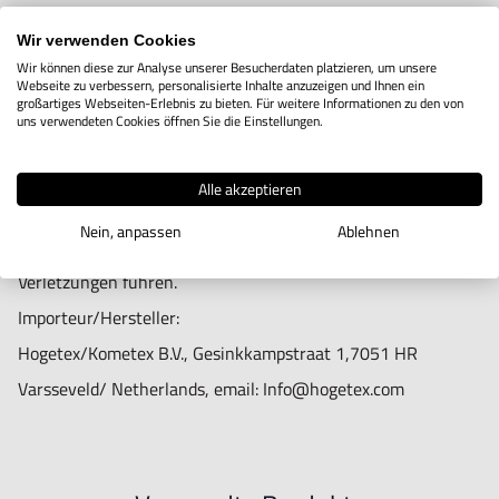
Wir verwenden Cookies
Wir können diese zur Analyse unserer Besucherdaten platzieren, um unsere
Webseite zu verbessern, personalisierte Inhalte anzuzeigen und Ihnen ein
Informationen zur Produktsicherheit:
großartiges Webseiten-Erlebnis zu bieten. Für weitere Informationen zu den von
uns verwendeten Cookies öffnen Sie die Einstellungen.
Nur für technisch versierte und mit dem Produkt vertraute
Anwender sowie Handwerker geeignet.
Alle akzeptieren
Nur für den vorhergesehenen Verwendungszweck geeignet.
Nein, anpassen
Ablehnen
Unsachgemäße Verwendung kann zu Schäden und
Verletzungen führen.
Importeur/Hersteller:
Hogetex/Kometex B.V., Gesinkkampstraat 1,7051 HR
Varsseveld/ Netherlands, email: Info@hogetex.com