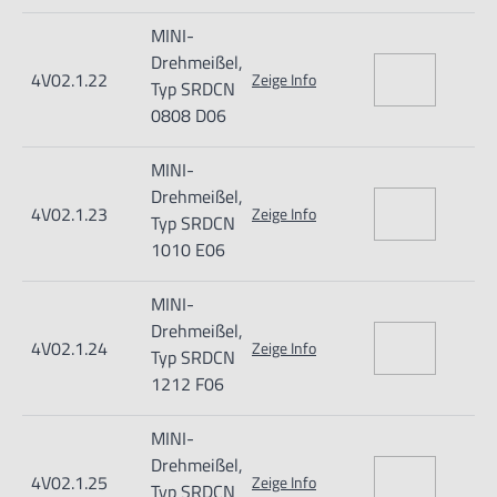
Importeur/Hersteller:
MINI-
Hogetex/Kometex B.V., Gesinkkampstraat 1,7051 HR
Drehmeißel,
4V02.1.22
Zeige Info
Varsseveld/ Netherlands, email: Info@hogetex.com
Typ SRDCN
0808 D06
MINI-
Drehmeißel,
4V02.1.23
Zeige Info
Typ SRDCN
1010 E06
MINI-
Drehmeißel,
4V02.1.24
Zeige Info
Typ SRDCN
1212 F06
MINI-
Drehmeißel,
4V02.1.25
Zeige Info
Typ SRDCN