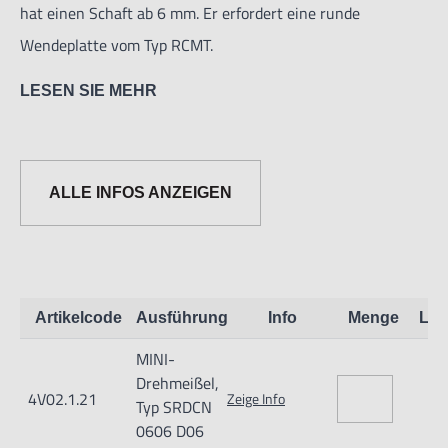
hat einen Schaft ab 6 mm. Er erfordert eine runde
Wendeplatte vom Typ RCMT.
LESEN SIE MEHR
ALLE INFOS ANZEIGEN
Informationen zur Produktsicherheit:
Nur für technisch versierte und mit dem Produkt vertraute
Artikelcode
Ausführung
Info
Menge
Lag
Anwender sowie Handwerker geeignet.
MINI-
Nur für den vorhergesehenen Verwendungszweck geeignet.
Drehmeißel,
Unsachgemäße Verwendung kann zu Schäden und
4V02.1.21
Zeige Info
Typ SRDCN
Verletzungen führen.
0606 D06