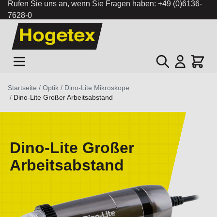
Rufen Sie uns an, wenn Sie Fragen haben:
+49 (0)6136-
7628-0
Zum Inhalt springen
Suche
Cart
Startseite
/
Optik
/
Dino-Lite Mikroskope
/
Dino-Lite Großer Arbeitsabstand
Dino-Lite Großer
Arbeitsabstand