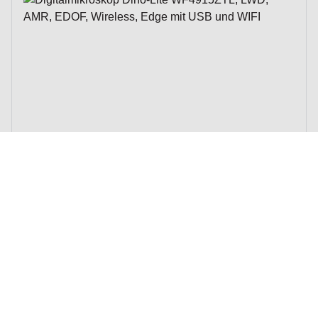
The price depends on the options chosen on the product p
Digitalmikroskop Dino-Lite WF4915ZTL,
LWD, AMR, EDOF, Wireless, Edge mit USB