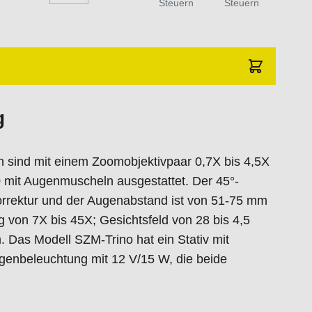
Steuern
Steuern
t dem Produkt vertraute Anwender sowie
endungszweck geeignet.
 Schäden und Verletzungen führen.
traat 1,7051 HR Varsseveld/ Netherlands,
g
n sind mit einem Zoomobjektivpaar 0,7X bis 4,5X
mit Augenmuscheln ausgestattet. Der 45°-
orrektur und der Augenabstand ist von 51-75 mm
g von 7X bis 45X; Gesichtsfeld von 28 bis 4,5
 Das Modell SZM-Trino hat ein Stativ mit
ogenbeleuchtung mit 12 V/15 W, die beide