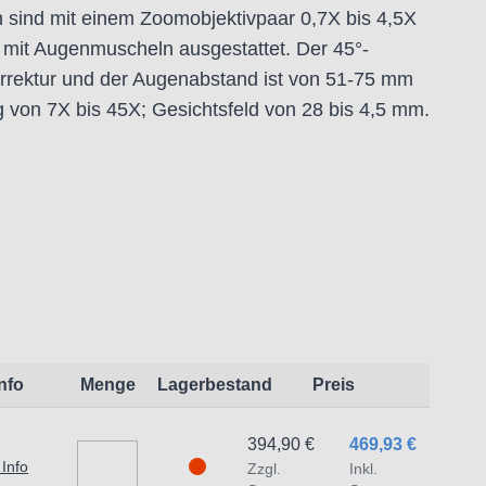
 sind mit einem Zoomobjektivpaar 0,7X bis 4,5X
mit Augenmuscheln ausgestattet. Der 45°-
orrektur und der Augenabstand ist von 51-75 mm
g von 7X bis 45X; Gesichtsfeld von 28 bis 4,5 mm.
Modell SZM-Trino hat ein Stativ mit regelbarer
ung mit 12 V/15 W, die beide gleichzeitig
hat Oberflächen- und Konturbeleutung. An den
e digitale Foto- oder CCD-Kamera montiert
Info
Menge
Lagerbestand
Preis
394,90 €
469,93 €
 Info
Zzgl.
Inkl.
: