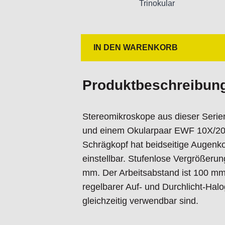
Trinokular
Nur für technisch versierte und mi
Handwerker geeignet.
Nur für den vorhergesehenen Verw
IN DEN WARENKORB
Unsachgemäße Verwendung kann zu
Importeur/Hersteller:
Hogetex/Kometex B.V., Gesinkkamps
Produktbeschreibun
email: Info@hogetex.com
Stereomikroskope aus dieser Serie
und einem Okularpaar EWF 10X/20 
Schrägkopf hat beidseitige Augenk
einstellbar. Stufenlose Vergrößerun
mm. Der Arbeitsabstand ist 100 mm.
regelbarer Auf- und Durchlicht-Hal
gleichzeitig verwendbar sind.