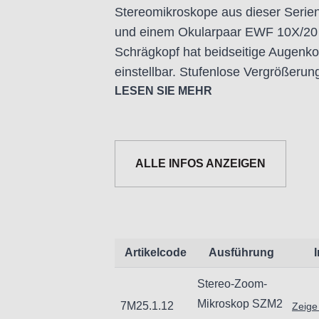
Stereomikroskope aus dieser Serien
und einem Okularpaar EWF 10X/20 
Schrägkopf hat beidseitige Augenk
einstellbar. Stufenlose Vergrößerun
Der Arbeitsabstand ist 100 mm. Das 
LESEN SIE MEHR
Auf- und Durchlicht-Halogenbeleucht
verwendbar sind.
ALLE INFOS ANZEIGEN
Dieses Trinokular-Stereomikroskop 
dritten „Trinokular“-Tubus kann ein
werden.
Artikelcode
Ausführung
Stereo-Zoom-
Mikroskop SZM2
7M25.1.12
Zeige
Informationen zur Produktsicherheit