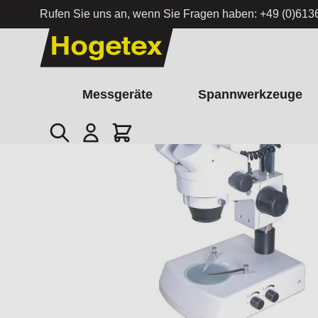
Rufen Sie uns an, wenn Sie Fragen haben:
+49 (0)613
Zum Inhalt springen
Messgeräte
Spannwerkzeuge
Suche
Cart
Startseite
/
Stereo-Zoom-Mikroskop SZM mit Trinokular-Tubu