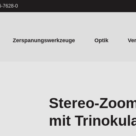
6-7628-0
Zerspanungswerkzeuge
Optik
Ve
s
Stereo-Zoo
mit Trinokul