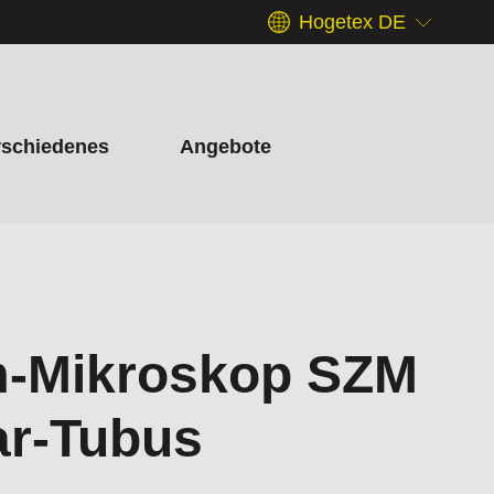
Hogetex DE
rschiedenes
Angebote
m-Mikroskop SZM
ar-Tubus